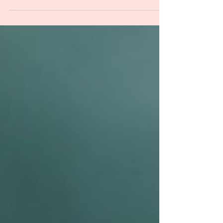
饮食习惯篇 1、空腹吃水果，易结石 水果含有大
量有机酸，空腹吃会刺激肠胃。山楂、柿子、柑
橘等含鞣酸较多的水果尤其不要饭前吃，空腹吃
这类水果易形成胃结石。结石如果长时间留存胃
里，会刺激胃酸分泌增多，引发胃炎、胃溃疡等
疾病，严重可诱发胃出血。 ...