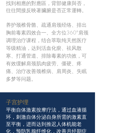
找到相應的對應區，背部健康與否，
往往間接反映著臟腑是否正常運轉。
养护颈椎骨骼、疏通肩颈经络、排出
胸前毒素四效合一、全方位360°肩颈
调理治疗课程，结合萃取纯天然医疗
等级精油，达到活血化瘀、祛风散
寒、打通管道、排除毒素的功效，可
有效缓解肩颈肌肉疲劳、僵硬、疼
痛、治疗改善颈椎病、肩周炎、失眠
多梦等问题。
子宫护理
平衡自体激素按摩疗法，通过血液循
环，刺激自体分泌自身所需的激素直
至平衡，进而达到推迟人体机能老
化，预防乳腺纤维化，改善月经期症