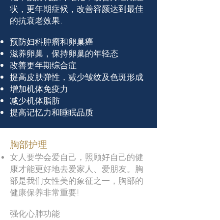
状，更年期症候，改善容颜达到最佳
的抗衰老效果.
预防妇科肿瘤和卵巢癌
滋养卵巢，保持卵巢的年轻态
改善更年期综合症
提高皮肤弹性，减少皱纹及色斑形成
增加机体免疫力
减少机体脂肪
提高记忆力和睡眠品质
胸部护理
女人要学会爱自己，照顾好自己的健
康才能更好地去爱家人、爱朋友。胸
部是我们女性美的象征之一，胸部的
健康保养非常重要!
强化心肺功能