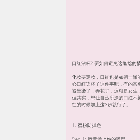
口红沾杯? 要如何避免这尴尬的情
化妆要定妆，口红也是如初一辙
心口红染杯子这件事吧，有的甚
被晕染了，弄花了，这就是女生
但其实，想让自己所涂的口红不
红的时候加上这3步就行了。
1. 蜜粉防掉色
Step 1: 唇膏涂上你的嘴巴。