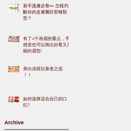
新手護膚必看👀 怎樣判
斷你的皮膚屬於那種類
型？
有了4个画眉的重点，手
残党也可以画出好看又美
丽的眉型!
美白淡斑抗衰老之选
！！
如何选择适合自己的口
红?
Archive