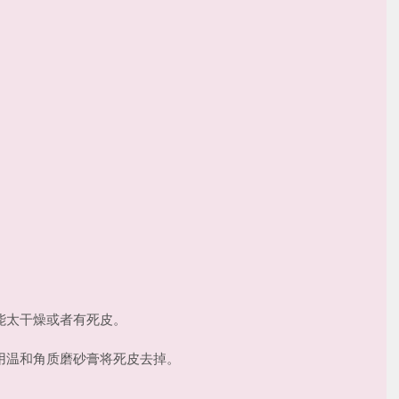
能太干燥或者有死皮。
用温和角质磨砂膏将死皮去掉。