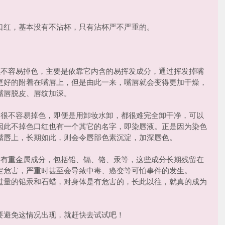
口红，基本没有不沾杯，只有沾杯严不严重的。
以不容易掉色，主要是依靠它内含的易挥发成分，通过挥发掉嘴
更好的附着在嘴唇上，但是由此一来，嘴唇就会变得更加干燥，
嘴唇脱皮、唇纹加深。
的很不容易掉色，即便是用卸妆水卸，都很难完全卸干净，可以
因此不掉色口红也有一个其它的名字，即染唇液。正是因为染色
嘴唇上，长期如此，则会令唇部色素沉淀，加深唇色。
含有重金属成分，包括铅、镉、铬、汞等，这些成分长期残留在
定危害，严重时甚至会导致中毒、癌变等可怕事件的发生。
过量的铅汞和石蜡，对身体是有危害的，长此以往，就真的成为
要避免这情况出现，就赶快去试试吧！