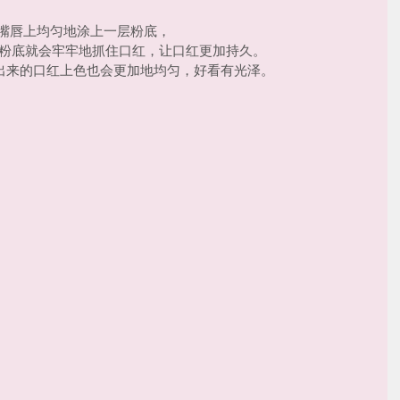
再在嘴唇上均匀地涂上一层粉底，
这样，粉底就会牢牢地抓住口红，让口红更加持久。
出来的口红上色也会更加地均匀，好看有光泽。