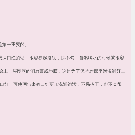
是第一重要的。
接抹口红的话，很容易起唇纹，抹不匀，自然喝水的时候就很容
将嘴唇涂上一层厚厚的润唇膏或唇膜，这是为了保持唇部平滑滋润好上
擦掉再涂口红，可使画出来的口红更加滋润饱满，不易拔干，也不会很