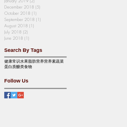
January 2019
(2)
2 posts
December 2018
(5)
5 posts
October 2018
(1)
1 post
September 2018
(1)
1 post
August 2018
(1)
1 post
July 2018
(2)
2 posts
June 2018
(1)
1 post
Search By Tags
健康
常识
水果
脂肪
营养
营养素
蔬菜
蛋白质
醣类
食物
Follow Us