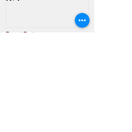
Recent Posts
最受欢迎的十大健康养生食品 让
你吃出好身体
粉红色眼妆易显眼肿？三招教你如
何驾驭粉红色眼影！
想要提升自己？跟着这7个习惯，