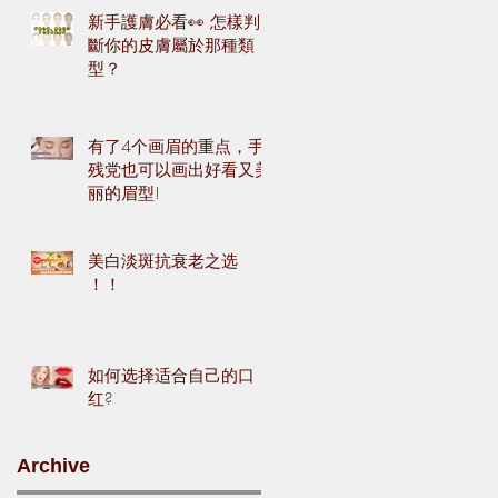
新手護膚必看👀 怎樣判
斷你的皮膚屬於那種類
型？
有了4个画眉的重点，手
残党也可以画出好看又美
丽的眉型!
美白淡斑抗衰老之选
！！
如何选择适合自己的口
红?
Archive