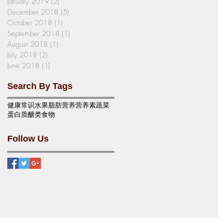
January 2019
(2)
2 posts
December 2018
(5)
5 posts
October 2018
(1)
1 post
September 2018
(1)
1 post
August 2018
(1)
1 post
July 2018
(2)
2 posts
June 2018
(1)
1 post
Search By Tags
健康
常识
水果
脂肪
营养
营养素
蔬菜
蛋白质
醣类
食物
Follow Us