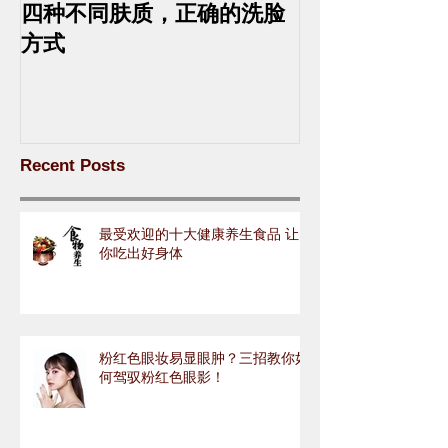
四种不同肤质，正确的洗脸
中药去斑的最
方式
Recent Posts
最受欢迎的十大健康养生食品 让
你吃出好身体
粉红色眼妆易显眼肿？三招教你如
何驾驭粉红色眼影！