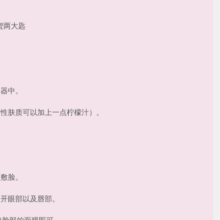
蜜两大匙
容器中。
油性肤质可以加上一点柠檬汁）。
巾敷脸。
避开眼部以及唇部。