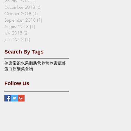
January 2019
(2)
2 posts
December 2018
(5)
5 posts
October 2018
(1)
1 post
September 2018
(1)
1 post
August 2018
(1)
1 post
July 2018
(2)
2 posts
June 2018
(1)
1 post
Search By Tags
健康
常识
水果
脂肪
营养
营养素
蔬菜
蛋白质
醣类
食物
Follow Us