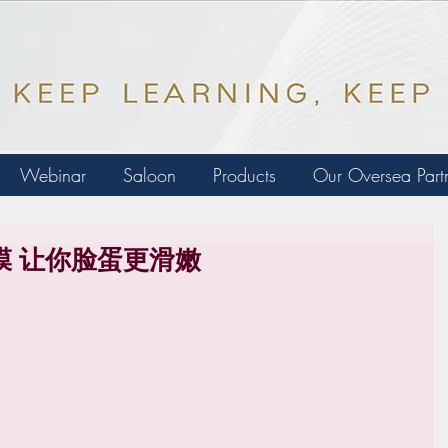
Webinar
Saloon
Products
Our Oversea Part
膜 让你脸蛋更滑嫩