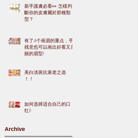
新手護膚必看👀 怎樣判
斷你的皮膚屬於那種類
型？
有了4个画眉的重点，手
残党也可以画出好看又美
丽的眉型!
美白淡斑抗衰老之选
！！
如何选择适合自己的口
红?
Archive