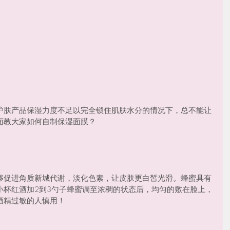
护肤产品保湿力度不足以完全锁住肌肤水分的情况下，总不能让
面教大家如何自制保湿面膜？
够促进角质新城代谢，淡化色素，让皮肤更白皙光滑。蜂蜜具有
小杯红酒加2到3勺子蜂蜜调至浓稠的状态后，均匀的敷在脸上，
酒精过敏的人慎用！