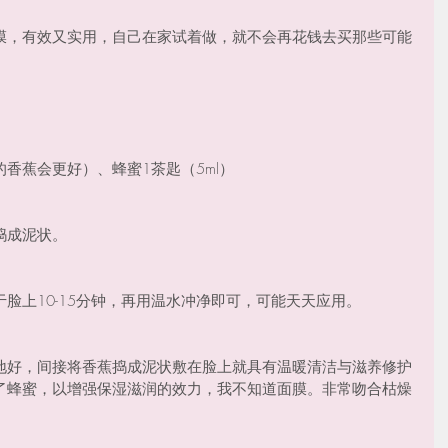
膜，有效又实用，自己在家试着做，就不会再花钱去买那些可能
香蕉会更好）、蜂蜜1茶匙（5ml）
捣成泥状。
脸上10-15分钟，再用温水冲净即可，可能天天应用。
地好，间接将香蕉捣成泥状敷在脸上就具有温暖清洁与滋养修护
了蜂蜜，以增强保湿滋润的效力，我不知道面膜。非常吻合枯燥