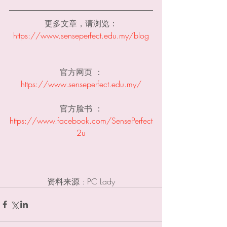
更多文章，请浏览：
https://www.senseperfect.edu.my/blog
官方网页 ：
https://www.senseperfect.edu.my​/
官方脸书 ：
https://www.facebook.com/SensePerfect
2u
资料来源 : PC Lady