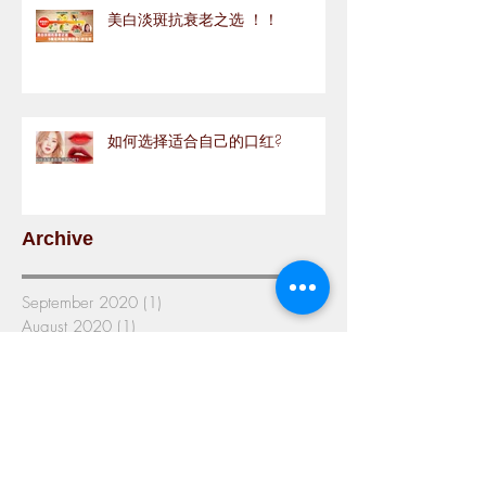
美白淡斑抗衰老之选 ！！
如何选择适合自己的口红?
Archive
September 2020
(1)
1 post
August 2020
(1)
1 post
July 2020
(5)
5 posts
June 2020
(11)
11 posts
May 2020
(12)
12 posts
April 2020
(9)
9 posts
March 2020
(9)
9 posts
February 2020
(3)
3 posts