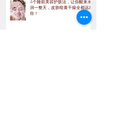
4个睡前美容护肤法，让你醒来水
润一整天，皮肤暗黄干燥全都远离
你！
睡眠不好皮肤差 6步打造优质睡眠
你知道自己的肤色适合哪种腮红的
颜色吗？
新手護膚必看👀 怎樣判斷你的皮
膚屬於那種類型？