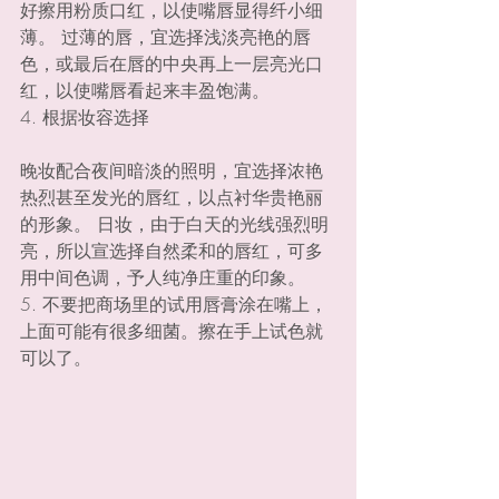
好擦用粉质口红，以使嘴唇显得纤小细
薄。 过薄的唇，宜选择浅淡亮艳的唇
色，或最后在唇的中央再上一层亮光口
红，以使嘴唇看起来丰盈饱满。
4. 根据妆容选择
晚妆配合夜间暗淡的照明，宜选择浓艳
热烈甚至发光的唇红，以点衬华贵艳丽
的形象。 日妆，由于白天的光线强烈明
亮，所以宣选择自然柔和的唇红，可多
用中间色调，予人纯净庄重的印象。
5. 不要把商场里的试用唇膏涂在嘴上，
上面可能有很多细菌。擦在手上试色就
可以了。