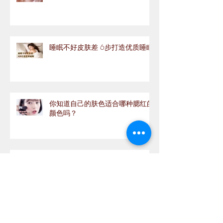
睡眠不好皮肤差 6步打造优质睡眠
你知道自己的肤色适合哪种腮红的
颜色吗？
新手護膚必看👀 怎樣判斷你的皮
膚屬於那種類型？
有了4个画眉的重点，手残党也可