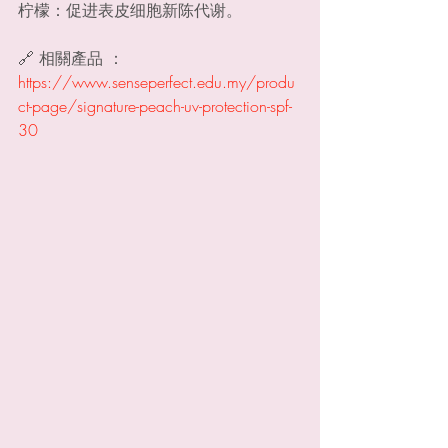
柠檬：促进表皮细胞新陈代谢。
🔗 相關產品 ：
https://www.senseperfect.edu.my/produ
ct-page/signature-peach-uv-protection-spf-
30