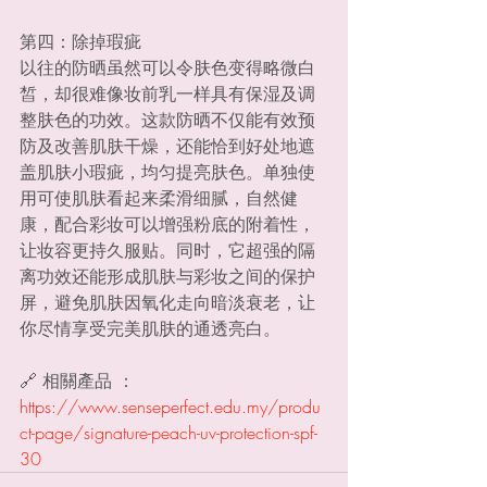
第四：除掉瑕疵
以往的防晒虽然可以令肤色变得略微白
皙，却很难像妆前乳一样具有保湿及调
整肤色的功效。这款防晒不仅能有效预
防及改善肌肤干燥，还能恰到好处地遮
盖肌肤小瑕疵，均匀提亮肤色。单独使
用可使肌肤看起来柔滑细腻，自然健
康，配合彩妆可以增强粉底的附着性，
让妆容更持久服贴。同时，它超强的隔
离功效还能形成肌肤与彩妆之间的保护
屏，避免肌肤因氧化走向暗淡衰老，让
你尽情享受完美肌肤的通透亮白。
🔗 相關產品 ：
https://www.senseperfect.edu.my/produ
ct-page/signature-peach-uv-protection-spf-
30