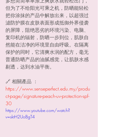
多想简简单单涂上爽肤水就轻松出门，
但为了不给阳光可乘之机，防晒能轻松
把你涂抹的产品中解放出来，以超强过
滤防护膜在皮肤表面形成抵御外界侵袭
的屏障，阻绝恶劣的环境污染、电脑、
复印机的辐射，防晒一步到位，肌肤自
然能在洁净的环境里自由呼吸。在隔离
保护的同时，它清爽水润的配方，毫无
普通防晒产品的油腻感觉，让肌肤水感
剔透，达到水油平衡。
🔗 相關產品 ：
https://www.senseperfect.edu.my/produ
ct-page/signature-peach-uv-protection-spf-
30
https://www.youtube.com/watch?
v=sktH2UoBgT4