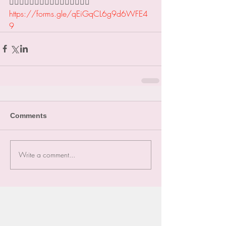
👇🏻👇🏻👇🏻👇🏻👇🏻👇🏻👇🏻👇🏻
https://forms.gle/qEiGqCL6g9d6WFE4
9
Comments
Write a comment...