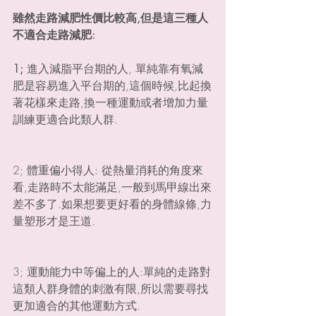
雖然走路減肥性價比較高,但是這三種人
不適合走路減肥:
1; 
進入減脂平台期的人, 單純靠有氧減
肥是容易進入平台期的,這個時候,比起換
著花樣來走路,換一種運動或者增加力量
訓練更適合此類人群.
2; 體重偏小得人: 從熱量消耗的角度來
看,走路時不太能滿足,一般到馬甲線出來
差不多了.如果想要更好看的身體線條,力
量塑形才是王道.
3; 運動能力中等偏上的人:單純的走路對
這類人群身體的刺激有限,所以需要尋找
更加適合的其他運動方式.