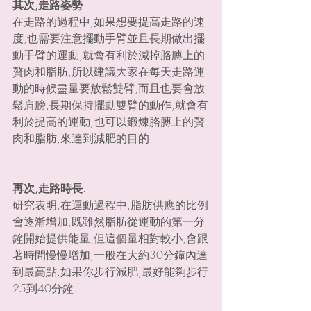
其次,走路姿勢
在走路的過程中,如果想要提高走路的速
度,也需要注意擺動手臂並且長期做出擺
動手臂的運動,就會有利於減掉胳膊上的
贅肉和脂肪,所以建議大家在每天走路運
動的時候盡量要放鬆雙臂,而且也要會放
鬆肩膀,長期保持擺動雙臂的動作,就會有
利於提高的運動,也可以鍛煉胳膊上的贅
肉和脂肪,來達到減肥的目的.
再次,走路時長.
研究表明,在運動過程中,脂肪供應的比例
會逐漸增加,既雖然脂肪從運動的第一分
鐘開始提供能量,但這個量相對較小,會跟
著時間慢慢增加,一般在大約30分鐘內達
到最高點.如果你步行減肥,最好能夠步行
25到40分鐘.