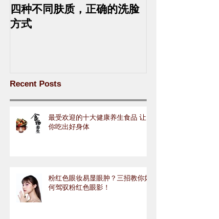
四种不同肤质，正确的洗脸
中药去斑的最
方式
Recent Posts
最受欢迎的十大健康养生食品 让
你吃出好身体
粉红色眼妆易显眼肿？三招教你如
何驾驭粉红色眼影！