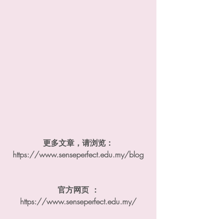
更多文章，请浏览：
https://www.senseperfect.edu.my/blog
官方网页 ：
https://www.senseperfect.edu.my​/