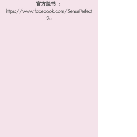
官方脸书 ：
https://www.facebook.com/SensePerfect
2u