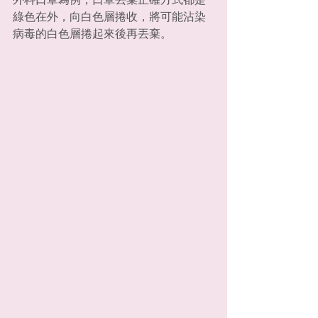
綠色在外，向白色層捲收，將可能沾染
病毒的白色層捲起來後再丟棄。