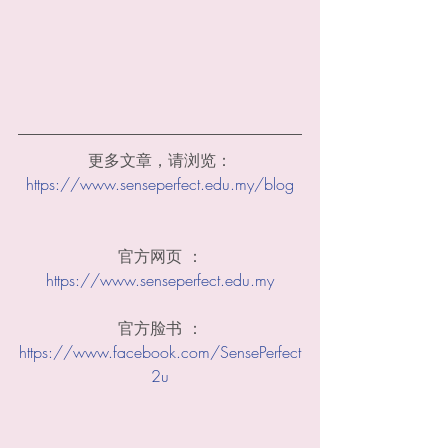
更多文章，请浏览：
https://www.senseperfect.edu.my/blog
官方网页 ：
https://www.senseperfect.edu.my​
官方脸书 ：
https://www.facebook.com/SensePerfect
2u