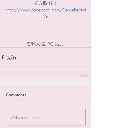
官方脸书 ：
https://www.facebook.com/SensePerfect
2u
资料来源: PC Lady 
Comments
Write a comment...