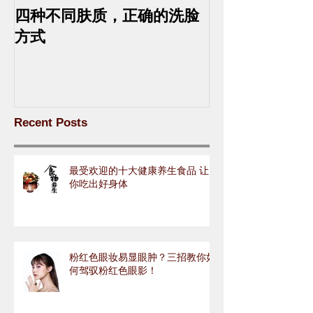
四种不同肤质，正确的洗脸
中药去斑的最
方式
Recent Posts
最受欢迎的十大健康养生食品 让
你吃出好身体
粉红色眼妆易显眼肿？三招教你如
何驾驭粉红色眼影！