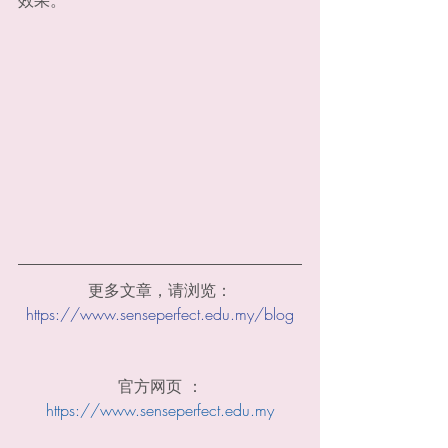
更多文章，请浏览：
https://www.senseperfect.edu.my/blog
官方网页 ：
https://www.senseperfect.edu.my​