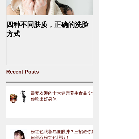
四种不同肤质，正确的洗脸
中药去斑的最
方式
Recent Posts
最受欢迎的十大健康养生食品 让
你吃出好身体
粉红色眼妆易显眼肿？三招教你如
何驾驭粉红色眼影！